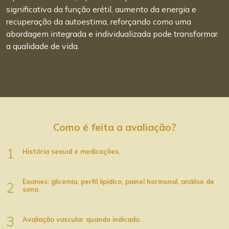
significativa da função erétil, aumento da energia e
recuperação da autoestima, reforçando como uma
abordagem integrada e individualizada pode transformar
a qualidade de vida.
Como é feita a avaliação?
1
História sexual e medicações.
Exames: glicemia, perfil lipídico, painel hormonal, análise de
2
sono.
3
Avaliação vascular quando indicado.